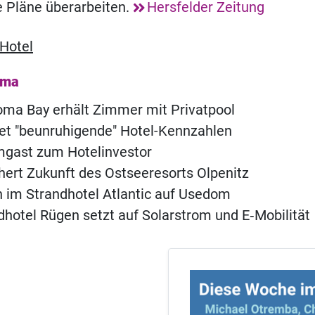
e Pläne überarbeiten.
Hersfelder Zeitung
Hotel
ema
ma Bay erhält Zimmer mit Privatpool
t "beunruhigende" Hotel-Kennzahlen
ast zum Hotelinvestor
chert Zukunft des Ostseeresorts Olpenitz
 im Strandhotel Atlantic auf Usedom
hotel Rügen setzt auf Solarstrom und E‑Mobilität