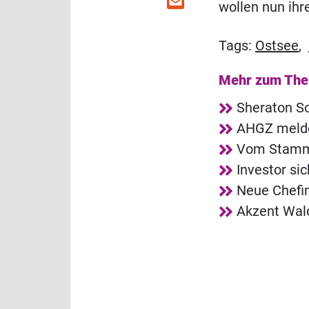
wollen nun ihr
Tags:
Ostsee
,
Mehr zum Th
Sheraton So
AHGZ melde
Vom Stammg
Investor si
Neue Chefin
Akzent Wald