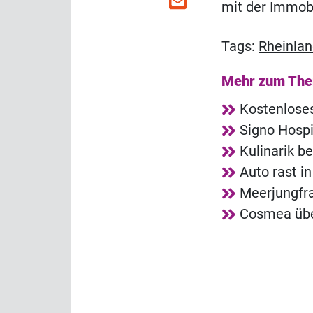
mit der Immobi
Tags:
Rheinlan
Mehr zum Th
Kostenlose
Signo Hosp
Kulinarik b
Auto rast i
Meerjungfra
Cosmea übe