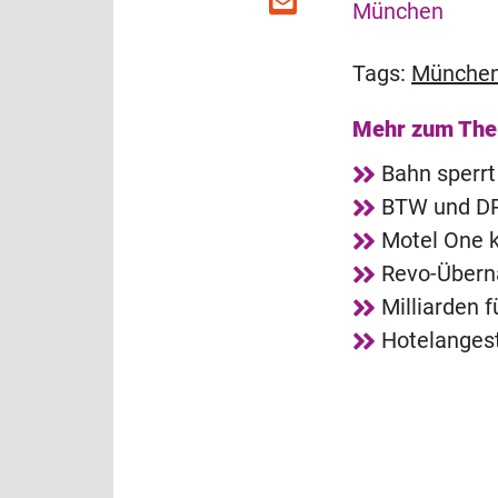
München
Tags:
Münche
Mehr zum Th
Bahn sperrt
BTW und DRV
Motel One k
Revo-Übern
Milliarden 
Hotelangest