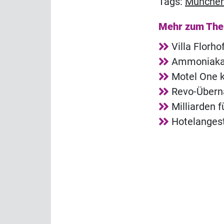
Tags:
Münche
Mehr zum Th
Villa Florh
Ammoniakala
Motel One k
Revo-Übern
Milliarden 
Hotelangest