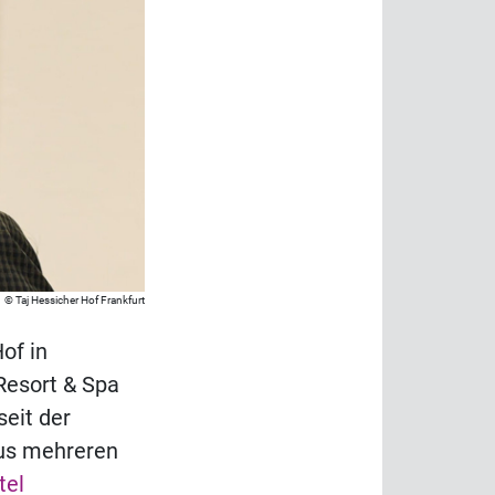
Taj Hessicher Hof Frankfurt
of in
Resort & Spa
seit der
aus mehreren
tel