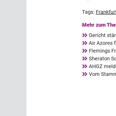
Tags:
Frankfur
Mehr zum Th
Gericht stä
Air Azores 
Flemings Fr
Sheraton So
AHGZ melde
Vom Stammg