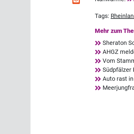
Tags:
Rheinlan
Mehr zum Th
Sheraton So
AHGZ melde
Vom Stammg
Südpfälzer 
Auto rast i
Meerjungfra