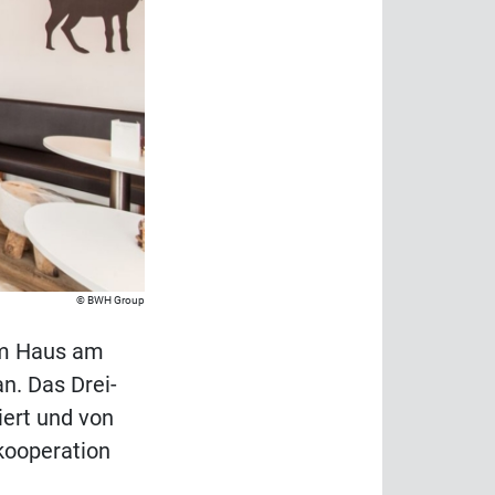
BWH Group
em Haus am
n. Das Drei-
ert und von
kooperation