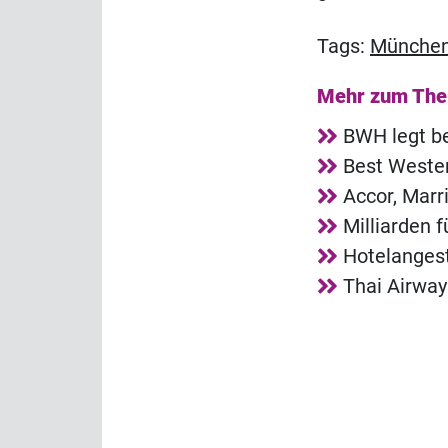
Tags:
Münche
Mehr zum Th
BWH legt b
Best Wester
Accor, Marr
Milliarden 
Hotelangest
Thai Airwa