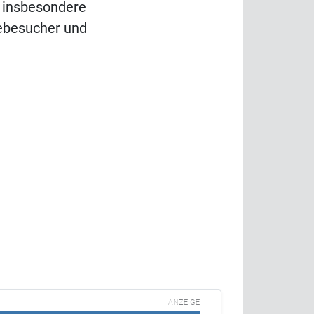
h insbesondere
ebesucher und
ANZEIGE