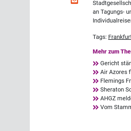
Stadtgesellsch
an Tagungs- u
Individualreis
Tags:
Frankfur
Mehr zum Th
Gericht stä
Air Azores 
Flemings Fr
Sheraton So
AHGZ melde
Vom Stammg