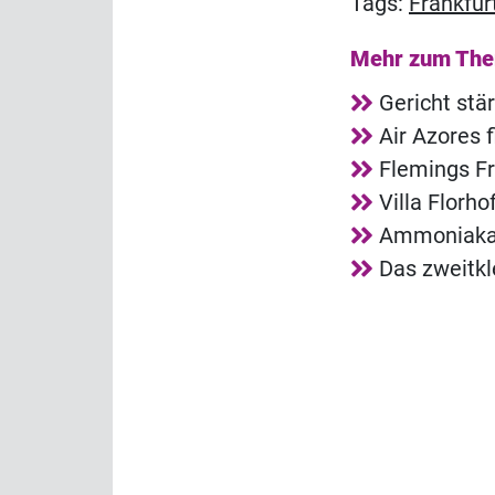
Tags:
Frankfur
Mehr zum Th
Gericht stä
Air Azores 
Flemings Fr
Villa Florh
Ammoniakala
Das zweitkl