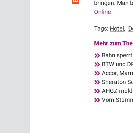
bringen. Man b
Online
Tags:
Hotel
,
D
Mehr zum Th
Bahn sperrt
BTW und DRV
Accor, Marr
Sheraton So
AHGZ melde
Vom Stammg