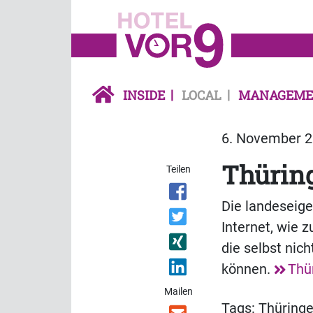
INSIDE
LOCAL
MANAGEME
6. November 2
Thüring
Teilen
Die landeseige
Internet, wie z
die selbst nic
können.
Thü
Mailen
Tags:
Thüring