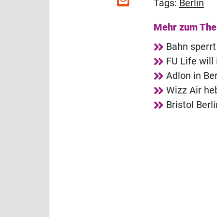
Tags:
Berlin
Mehr zum Th
Bahn sperrt
FU Life wil
Adlon in Ber
Wizz Air he
Bristol Ber