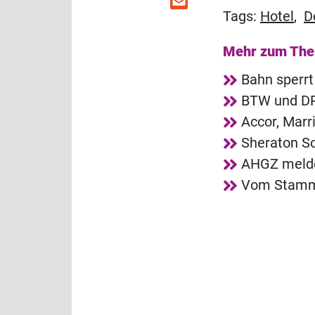
Tags:
Hotel
,
D
Mehr zum Th
Bahn sperrt
BTW und DRV
Accor, Marr
Sheraton So
AHGZ melde
Vom Stammg