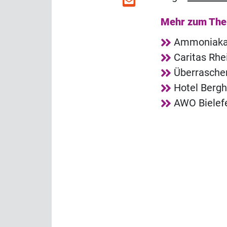
Mehr zum Th
Ammoniakala
Caritas Rh
Überrasche
Hotel Bergho
AWO Bielefe