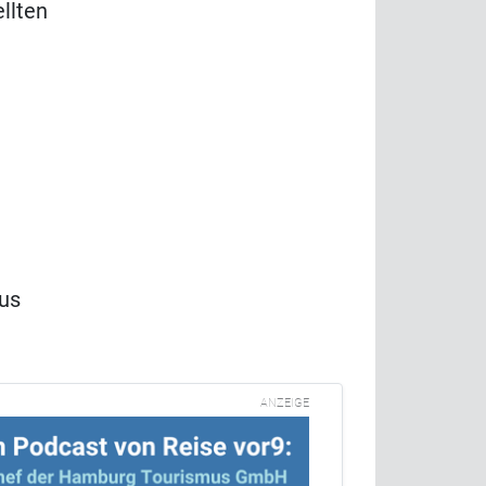
llten
us
ANZEIGE