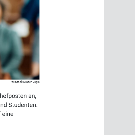
iStock Drazen Zigic
hefposten an,
und Studenten.
 eine