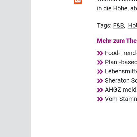
in die Höhe, a
Tags:
F&B
,
Hot
Mehr zum Th
Food-Trend-
Plant-based
Lebensmitte
Sheraton So
AHGZ melde
Vom Stammg