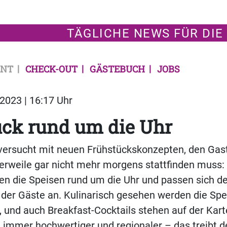
TÄGLICHE NEWS FÜR DIE
NT
CHECK-OUT
GÄSTEBUCH
JOBS
2023 | 16:17 Uhr
ück rund um die Uhr
 versucht mit neuen Frühstückskonzepten, den Ga
lerweile gar nicht mehr morgens stattfinden muss
ren die Speisen rund um die Uhr und passen sich de
 der Gäste an. Kulinarisch gesehen werden die Sp
r, und auch Breakfast-Cocktails stehen auf der Kart
immer hochwertiger und regionaler – das treibt d