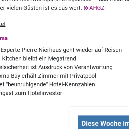
ber vielen Gästen ist es das wert.
AHGZ
el
ema
Experte Pierre Nierhaus geht wieder auf Reisen
 Kitchen bleibt ein Megatrend
lsicherheit ist Ausdruck von Verantwortung
ma Bay erhält Zimmer mit Privatpool
t "beunruhigende" Hotel-Kennzahlen
ast zum Hotelinvestor