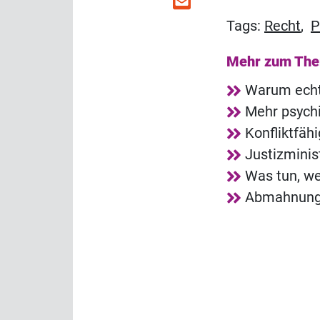
Tags:
Recht
,
P
Mehr zum Th
Warum echt
Mehr psych
Konfliktfäh
Justizminis
Was tun, we
Abmahnunge