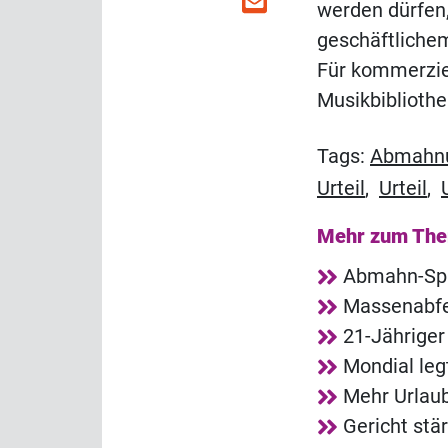
werden dürfen,
geschäftlichem
Für kommerziel
Musikbibliothe
Tags:
Abmahn
Urteil
,
Urteil
,
Mehr zum Th
Abmahn-Spa
Massenabfe
21-Jähriger
Mondial leg
Mehr Urlaub
Gericht stä