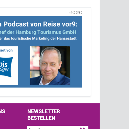
ANZEIGE
NS
NEWSLETTER
BESTELLEN
s on Facebook
w us on Twitter