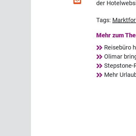
der Hotelwebsi
Tags:
Marktfo
Mehr zum Th
Reisebüro h
Olimar bri
Stepstone-R
Mehr Urlaub