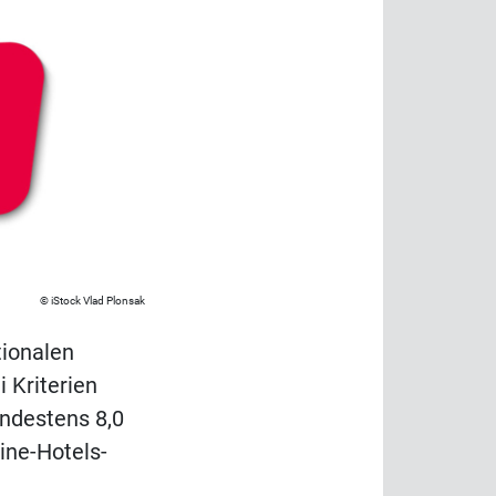
iStock Vlad Plonsak
tionalen
 Kriterien
indestens 8,0
ine-Hotels-