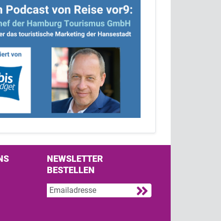
NS
NEWSLETTER
BESTELLEN
s on Facebook
w us on Twitter