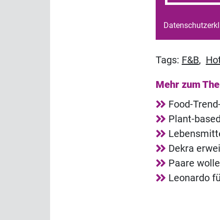
Datenschutzerk
Tags:
F&B
,
Hot
Mehr zum Th
Food-Trend-
Plant-based
Lebensmitte
Dekra erwei
Paare wolle
Leonardo fü