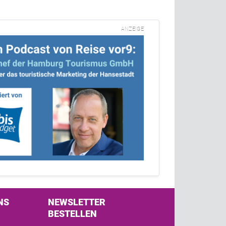
ANZEIGE
NS
NEWSLETTER
BESTELLEN
s on Facebook
w us on Twitter