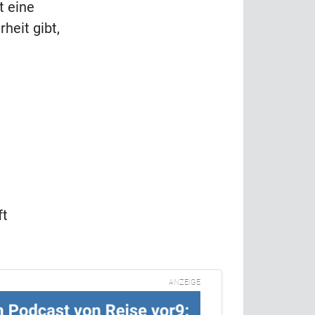
t eine
heit gibt,
ft
ANZEIGE