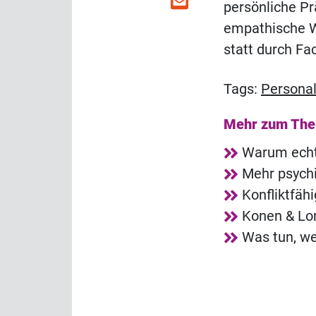
persönliche Pr
empathische Wi
statt durch F
Tags:
Persona
Mehr zum Th
Warum echt
Mehr psych
Konfliktfäh
Konen & Lor
Was tun, we