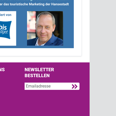
NS
NEWSLETTER
BESTELLEN
s on Facebook
w us on Twitter