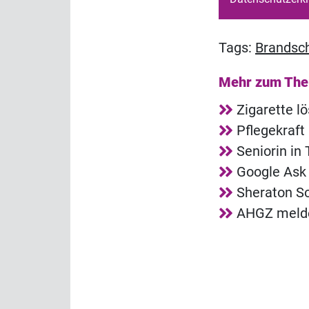
Tags:
Brandsc
Mehr zum Th
Zigarette l
Pflegekraft
Seniorin in
Google Ask 
Sheraton So
AHGZ melde