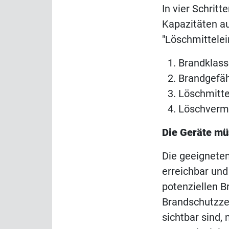
In vier Schrit
Kapazitäten au
"Löschmittelei
Brandklas
Brandgefä
Löschmitte
Löschverm
Die Geräte mü
Die geeigneten
erreichbar und
potenziellen 
Brandschutzzei
sichtbar sind