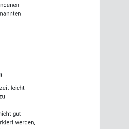
handenen
enannten
n
eit leicht
zu
icht gut
kiert werden,