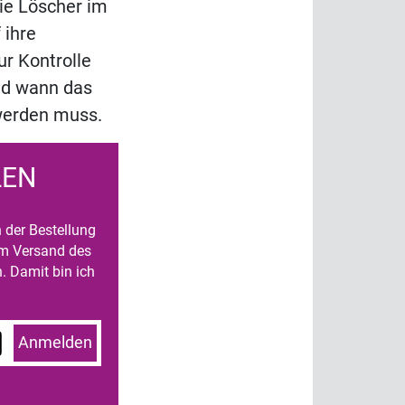
ie Löscher im
 ihre
ur Kontrolle
und wann das
werden muss.
LEN
n der Bestellung
um Versand des
. Damit bin ich
Anmelden