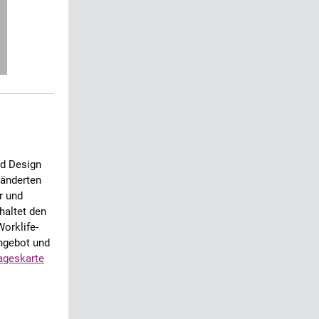
d Design
eänderten
r und
haltet den
orklife-
ngebot und
ageskarte