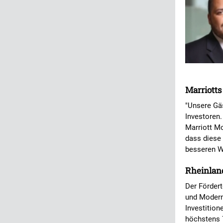
Marriott
"Unsere Gä
Investoren.
Marriott Mo
dass diese
besseren W
Rheinland
Der Fördert
und Modern
Investition
höchstens 