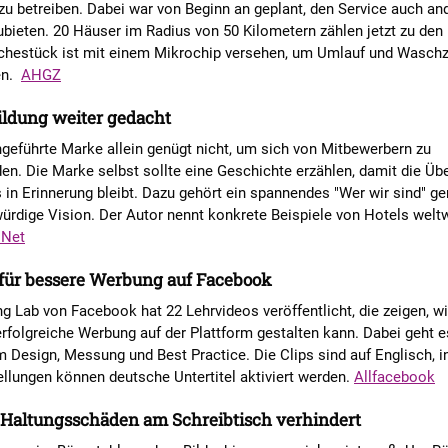
u betreiben. Dabei war von Beginn an geplant, den Service auch an
bieten. 20 Häuser im Radius von 50 Kilometern zählen jetzt zu den
hestück ist mit einem Mikrochip versehen, um Umlauf und Waschz
ren.
AHGZ
ldung weiter gedacht
ngeführte Marke allein genügt nicht, um sich von Mitbewerbern zu
en. Die Marke selbst sollte eine Geschichte erzählen, damit die Ü
s in Erinnerung bleibt. Dazu gehört ein spannendes "Wer wir sind" g
ürdige Vision. Der Autor nennt konkrete Beispiele von Hotels weltw
 Net
 für bessere Werbung auf Facebook
g Lab von Facebook hat 22 Lehrvideos veröffentlicht, die zeigen, w
folgreiche Werbung auf der Plattform gestalten kann. Dabei geht e
Design, Messung und Best Practice. Die Clips sind auf Englisch, i
llungen können deutsche Untertitel aktiviert werden.
Allfacebook
Haltungsschäden am Schreibtisch verhindert