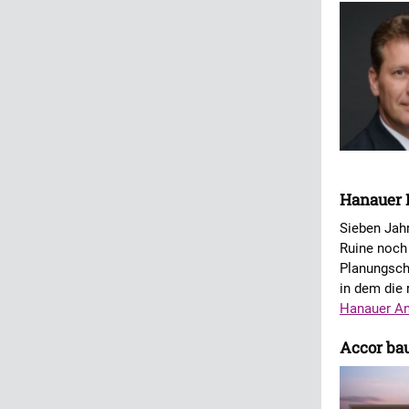
Hanauer H
Sieben Jah
Ruine noch
Planungsche
in dem die 
Hanauer An
Accor ba