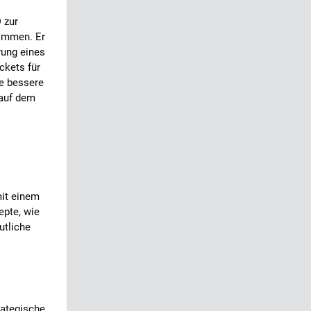
 zur
ommen. Er
rung eines
ckets für
e bessere
 auf dem
mit einem
epte, wie
utliche
rategische