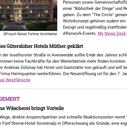
Personen sowie Gemeinschaftsfl
einer "Bibliothek der Dinge" und 
geben. Zu dem "The Circle" genan
Wohnkonzept gehören zudem ein 
Design und regelmäßig stattfinde
Afterwork-Events.
My News Desk
©Prasch Buken Partner Architekten
es Gütersloher Hotels Müther geklärt
 der Isselhorster Straße in Avenwedde sollte Ende des Jahres schl
erinnen keine Fachkräfte für den Weiterbetrieb mehr finden konnten.
 Andreas Gülünay hat Hotel und Gaststätte nun gekauft und will be
 Firma Heimquartier weiterführen. Die Neueröffnung ist für den 7. J
ue Westfälische
GEMENT
ne Wäscherei bringt Vorteile
Wege, direkte Ansprechpartner und schnelle Reaktionszeiten nennt
 Fünf-Sterne-Hotel Sonnenalp in Ofterschwang als Gründe, eine ei