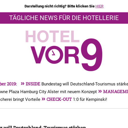
Darstellung nicht richtig? Bitte klicken Sie
HIER
TÄGLICHE NEWS FÜR DIE HOTELLERIE
»
ber 2019:
INSIDE
Bundestag will Deutschland-Tourismus stärk
»
MANAGEM
wne Plaza Hamburg City Alster mit neuem Konzept
»
CHECK-OUT
herei bringt Vorteile
1:0 für Kempinski!
g will Deutschland-Tourismus stärken