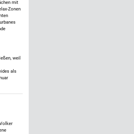
ächen mit
Relax-Zonen
nten
urbanes
nde
ießen, weil
ides als
anuar
 Volker
gene