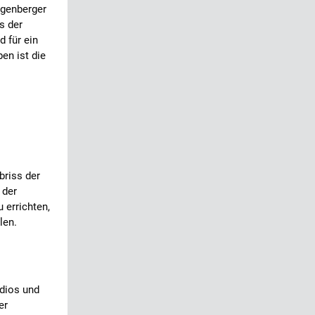
igenberger
s der
d für ein
en ist die
briss der
 der
 errichten,
len.
udios und
er