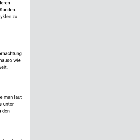
deren
 Kunden.
yklen zu
bernachtung
enauso wie
eit.
ie man laut
s unter
n den