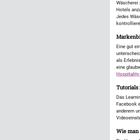
Wäscherei z
Hotels anzu
Jedes Wäsc
kontrollie
Markenbi
Eine gut ei
unterscheid
als Erlebni
eine glaubw
Hospitality
Tutorials
Das Learnin
Facebook er
anderem um 
Videoeinste
Wie man 