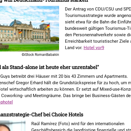
Der Antrag von CDU/CSU und SPD
Tourismusstrategie wurde angen
sieht etwa für die Bahn die Einfüh
bundesweit gültigen Tourismus-Ti
den Personennahverkehr sowie di
Erreichbarkeit touristischer Ziele
Land vor.
Hotel vor9
©iStock RomanBabakin
l als Stand-alone ist heute eher unrentabel"
 Guys betreibt drei Häuser mit 20 bis 43 Zimmern und Apartments.
nschef Gregor Erhard hält die Grundstückspreise für zu hoch, um 
otel wirtschaftlich arbeiten zu können. Er setzt auf Mixed-use-Konz
, Coworking- und Meetingräume. Das bringe bei Business-Gästen de
photel
anzstrategie-Chef bei Choice Hotels
Raúl Ramírez (Foto) wird für den internationalen
Geschäftsbereich die langfristige finanzielle und st