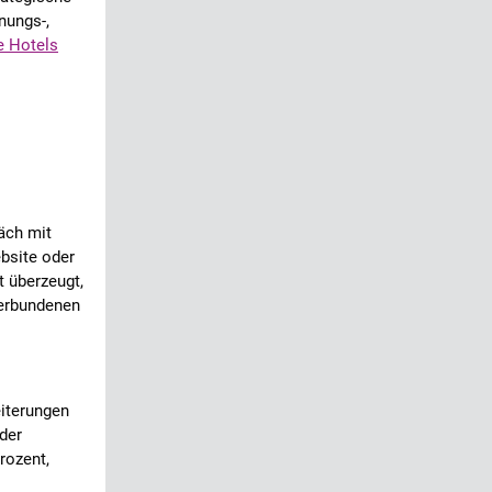
nungs-,
e Hotels
äch mit
ebsite oder
t überzeugt,
verbundenen
eiterungen
der
rozent,