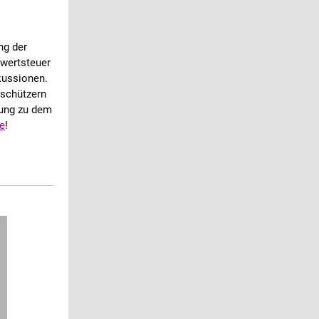
ng der
rwertsteuer
skussionen.
tschützern
nung zu dem
e
!