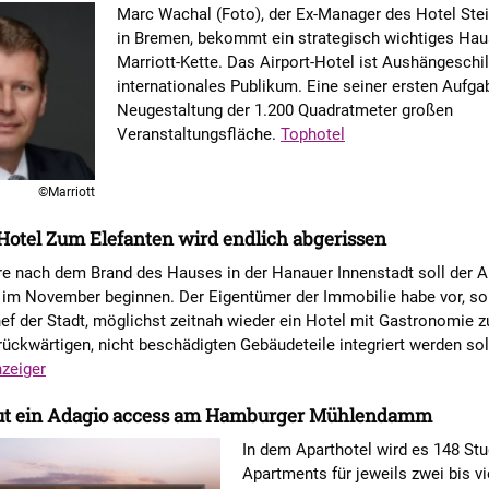
Marc Wachal (Foto), der Ex-Manager des Hotel Ste
in Bremen, bekommt ein strategisch wichtiges Hau
Marriott-Kette. Das Airport-Hotel ist Aushängeschil
internationales Publikum. Eine seiner ersten Aufgab
Neugestaltung der 1.200 Quadratmeter großen
Veranstaltungsfläche.
Tophotel
©Marriott
otel Zum Elefanten wird endlich abgerissen
re nach dem Brand des Hauses in der Hanauer Innenstadt soll der A
 im November beginnen. Der Eigentümer der Immobilie habe vor, so
f der Stadt, möglichst zeitnah wieder ein Hotel mit Gastronomie zu
rückwärtigen, nicht beschädigten Gebäudeteile integriert werden sol
zeiger
ut ein Adagio access am Hamburger Mühlendamm
In dem Aparthotel wird es 148 St
Apartments für jeweils zwei bis vi