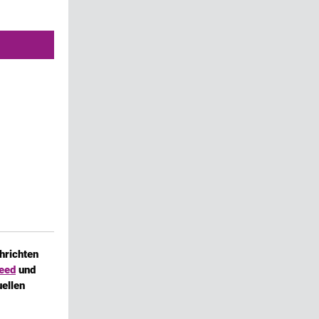
hrichten
eed
und
uellen