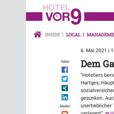
INSIDE
LOCAL
MANAGEME
6. Mai 2021 | 
Dem Gas
Teilen
"Hoteliers ber
Hartges, Haupt
sozialversiche
gesunken. Auch
unerheblicher 
Mailen
verlagert".
H