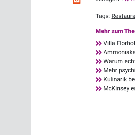
Tags:
Restaur
Mehr zum Th
Villa Florh
Ammoniakala
Warum echt
Mehr psych
Kulinarik b
McKinsey e