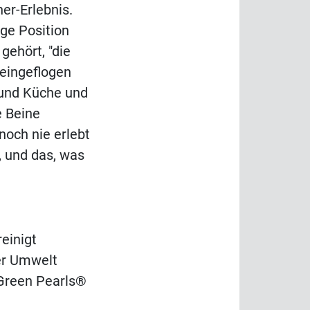
er-Erlebnis.
ige Position
gehört, "die
 eingeflogen
 und Küche und
e Beine
noch nie erlebt
, und das, was
einigt
er Umwelt
 Green Pearls®