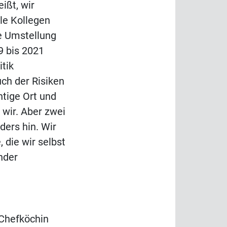
ißt, wir
le Kollegen
ie Umstellung
9 bis 2021
tik
ch der Risiken
htige Ort und
 wir. Aber zwei
ers hin. Wir
 die wir selbst
ander
 Chefköchin