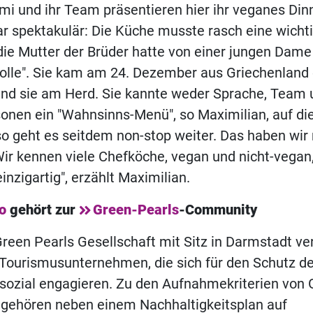
mi und ihr Team präsentieren hier ihr veganes Dinn
ar spektakulär: Die Küche musste rasch eine wicht
ie Mutter der Brüder hatte von einer jungen Dame 
solle". Sie kam am 24. Dezember aus Griechenland
and sie am Herd. Sie kannte weder Sprache, Team
sonen ein "Wahnsinns-Menü", so Maximilian, auf di
 so geht es seitdem non-stop weiter. Das haben wir 
Wir kennen viele Chefköche, vegan und nicht-vegan
einzigartig", erzählt Maximilian.
o
gehört zur
Green-Pearls
-Community
reen Pearls Gesellschaft mit Sitz in Darmstadt ver
 Tourismusunternehmen, die sich für den Schutz d
 sozial engagieren. Zu den Aufnahmekriterien von
 gehören neben einem Nachhaltigkeitsplan auf