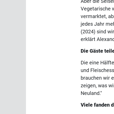
Aber die Seise
Vegetarische w
vermarktet, a
jedes Jahr me
(2024) sind wi
erklärt Alexand
Die Gäste teil
Die eine Hälft
und Fleischess
brauchen wir e
zeigen, was wi
Neuland."
Viele fanden d