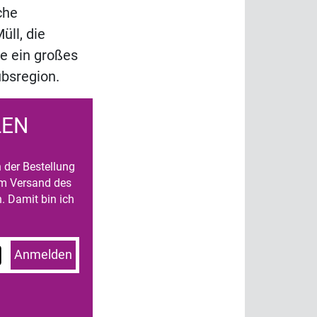
che
ll, die
e ein großes
ubsregion.
LEN
n der Bestellung
um Versand des
. Damit bin ich
Anmelden