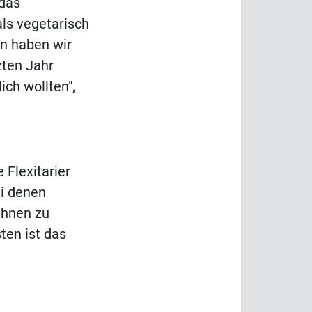
 das
als vegetarisch
n haben wir
zten Jahr
ich wollten",
 Flexitarier
ei denen
ihnen zu
ten ist das