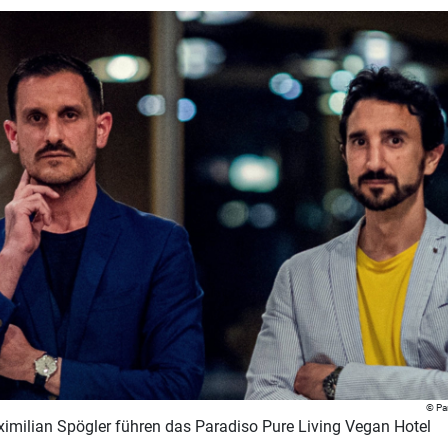
Pa
imilian Spögler führen das Paradiso Pure Living Vegan Hotel