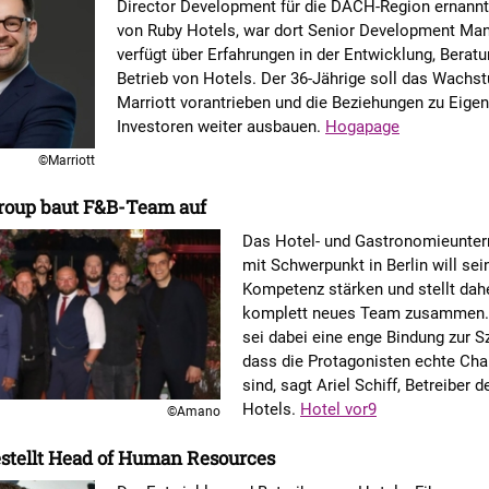
Director Development für die DACH-Region ernann
von Ruby Hotels, war dort Senior Development Ma
verfügt über Erfahrungen in der Entwicklung, Berat
Betrieb von Hotels. Der 36-Jährige soll das Wachs
Marriott vorantrieben und die Beziehungen zu Eige
Investoren weiter ausbauen.
Hogapage
©Marriott
oup baut F&B-Team auf
Das Hotel- und Gastronomieunte
mit Schwerpunkt in Berlin will sei
Kompetenz stärken und stellt dahe
komplett neues Team zusammen.
sei dabei eine enge Bindung zur 
dass die Protagonisten echte Cha
sind, sagt Ariel Schiff, Betreiber
Hotels.
Hotel vor9
©Amano
stellt Head of Human Resources