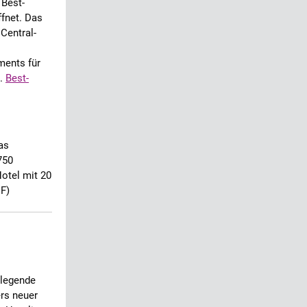
 Best-
ffnet. Das
Central-
ments für
e.
Best-
as
750
Hotel mit 20
F)
rlegende
rs neuer