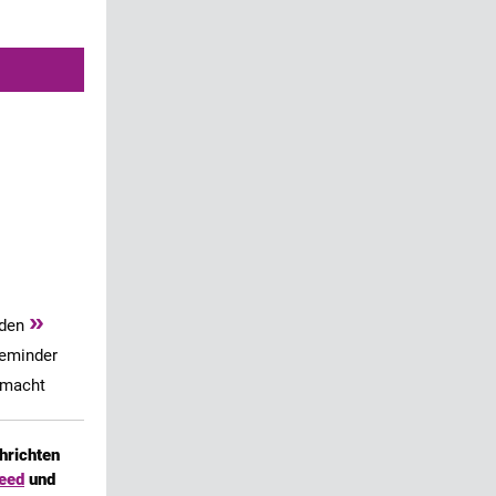
»
rden
teminder
emacht
hrichten
eed
und