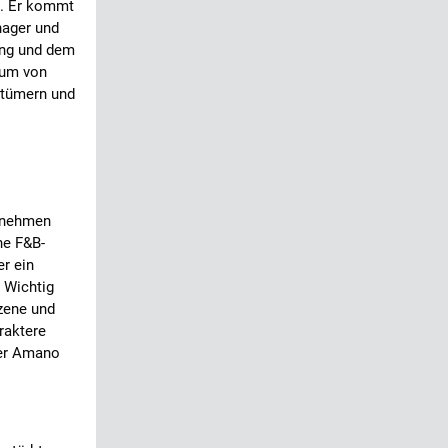
t. Er kommt
nager und
ung und dem
tum von
ntümern und
rnehmen
ne F&B-
r ein
 Wichtig
Szene und
raktere
 der Amano