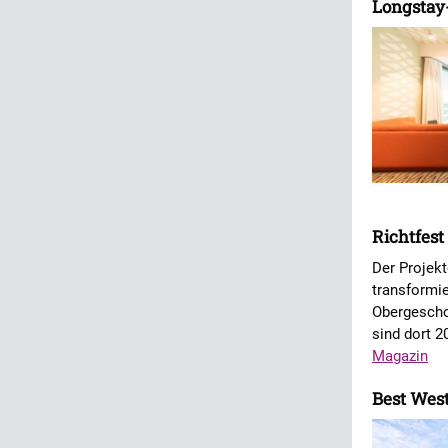
Longstay
Richtfest
Der Projek
transformie
Obergescho
sind dort 2
Magazin
Best West