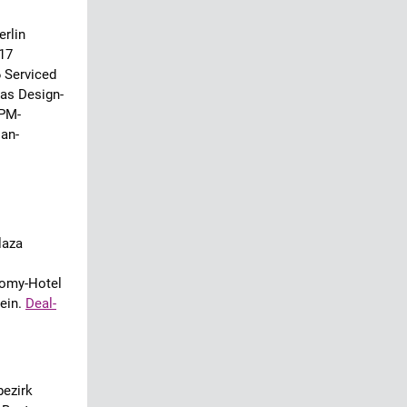
rlin
117
 Serviced
as Design-
KPM-
lan-
laza
nomy-Hotel
sein.
Deal-
bezirk