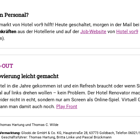
n Personal?
markt von Hotel vor9 hilft! Heute geschaltet, morgen in der Mail bei
hkräften
aus der Hotellerie und auf der
Job-Website
von
Hotel vor9
n).
-OUT
ovierung leicht gemacht
otel in die Jahre gekommen ist und ein Refresh braucht oder wenn Si
al auf links drehen wollen – kein Problem. Der Hotel Renovator mac
ider nicht in echt, sondern nur am Screen als Online-Spiel. Virtuell 
kann man damit auch noch.
Play Front
Thomas Hartung und Thomas C. Wilde
Vermarktung:
Gloobi.de GmbH & Co. KG, Hauptstraße 28, 63773 Goldbach, Telefon 06021/
. Geschäftsführer: Thomas Hartung, Britta Linke und Pascal Brückmann