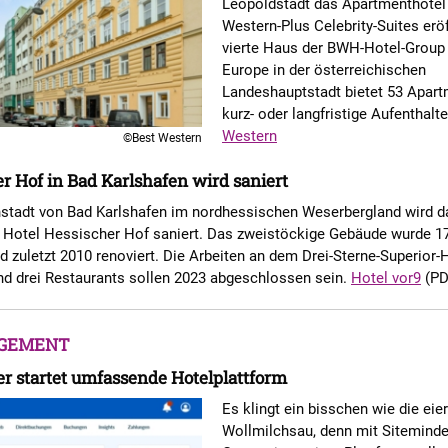
Leopoldstadt das Apartmenthotel
Western-Plus Celebrity-Suites erö
vierte Haus der BWH-Hotel-Group 
Europe in der österreichischen
Landeshauptstadt bietet 53 Apart
kurz- oder langfristige Aufenthalt
Western
©Best Western
r Hof in Bad Karlshafen wird saniert
enstadt von Bad Karlshafen im nordhessischen Weserbergland wird d
e Hotel Hessischer Hof saniert. Das zweistöckige Gebäude wurde 1
nd zuletzt 2010 renoviert. Die Arbeiten an dem Drei-Sterne-Superior-
d drei Restaurants sollen 2023 abgeschlossen sein.
Hotel vor9
(PD
GEMENT
r startet umfassende Hotelplattform
Es klingt ein bisschen wie die eie
Wollmilchsau, denn mit Siteminde