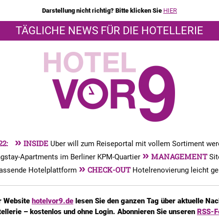
Darstellung nicht richtig? Bitte klicken Sie
HIER
TÄGLICHE NEWS FÜR DIE HOTELLERIE
»
22:
INSIDE
Uber will zum Reiseportal mit vollem Sortiment we
»
MANAGEMENT
gstay-Apartments im Berliner KPM-Quartier
Si
»
CHECK-OUT
fassende Hotelplattform
Hotelrenovierung leicht g
r Website
hotelvor9.de
lesen Sie den ganzen Tag über aktuelle Nac
tellerie – kostenlos und ohne Login. Abonnieren Sie unseren
RSS-F