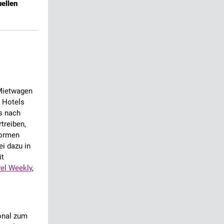
uellen
 Mietwagen
d Hotels
ts nach
treiben,
formen
i dazu in
it
vel Weekly
,
ional zum