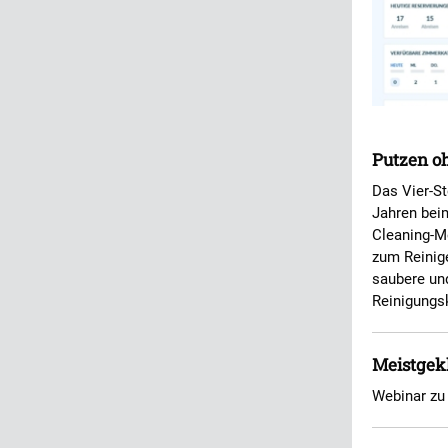
Putzen o
Das Vier-St
Jahren bei
Cleaning-M
zum Reinig
saubere und
Reinigungs
Meistgekl
Webinar zu