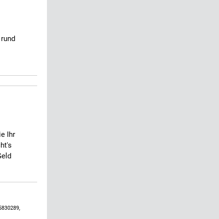
 rund
e Ihr
ht's
Geld
5830289,