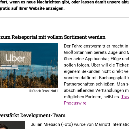
fort, wenn es neue Nachrichten gibt, oder lassen damit unsere akt
ratis auf Ihrer Website anzeigen.
 zum Reiseportal mit vollem Sortiment werden
Der Fahrdienstvermittler macht in
Großbritannien bereits Züge und
über seine App buchbar, Flüge un
sollen folgen. Uber will die Ticke
eigenem Bekunden nicht direkt ver
sondern dafür mit Buchungsplatt
Partnerschaften schließen. Man se
abschließenden Verhandlungen m
©iStock BrasilNut1
möglichen Partnern, heißt es.
Tra
Phocuswire
 verstärkt Development-Team
Julian Miebach (Foto) wurde von Marriott Internat