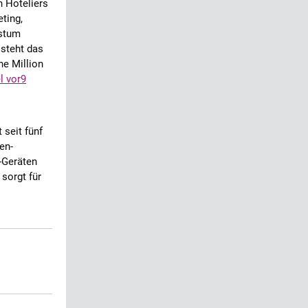
n Hoteliers
eting,
stum
 steht das
ne Million
l vor9
 seit fünf
en-
-Geräten
sorgt für