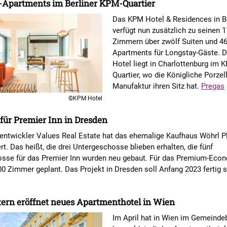
-Apartments im Berliner KPM-Quartier
Das KPM Hotel & Residences in Be
verfügt nun zusätzlich zu seinen 
Zimmern über zwölf Suiten und 46
Apartments für Longstay-Gäste. D
Hotel liegt in Charlottenburg im 
Quartier, wo die Königliche Porzel
Manufaktur ihren Sitz hat.
Pregas
©KPM Hotel
 für Premier Inn in Dresden
tentwickler Values Real Estate hat das ehemalige Kaufhaus Wöhrl P
rt. Das heißt, die drei Untergeschosse blieben erhalten, die fünf
sse für das Premier Inn wurden neu gebaut. Für das Premium-Eco
00 Zimmer geplant. Das Projekt in Dresden soll Anfang 2023 fertig 
ern eröffnet neues Apartmenthotel in Wien
Im April hat in Wien im Gemeinde