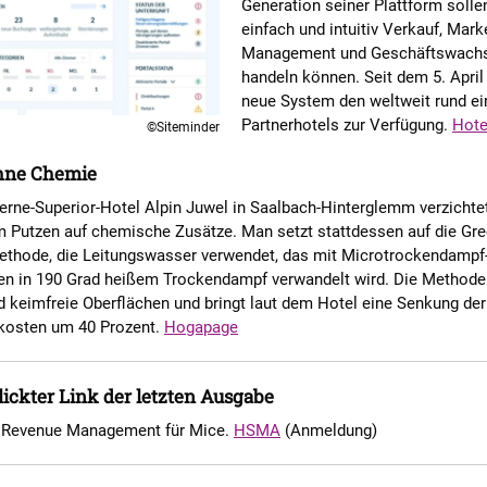
Generation seiner Plattform solle
einfach und intuitiv Verkauf, Mark
Management und Geschäftswach
handeln können. Seit dem 5. April
neue System den weltweit rund ei
Partnerhotels zur Verfügung.
Hote
©Siteminder
hne Chemie
erne-Superior-Hotel Alpin Juwel in Saalbach-Hinterglemm verzichtet
m Putzen auf chemische Zusätze. Man setzt stattdessen auf die Gre
ethode, die Leitungswasser verwendet, das mit Microtrockendampf
en in 190 Grad heißem Trockendampf verwandelt wird. Die Methode 
 keimfreie Oberflächen und bringt laut dem Hotel eine Senkung der
kosten um 40 Prozent.
Hogapage
ickter Link der letzten Ausgabe
 Revenue Management für Mice.
HSMA
(Anmeldung)