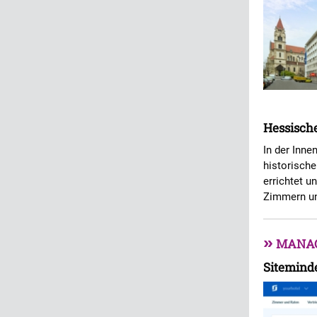
Hessische
In der Inn
historisch
errichtet u
Zimmern un
»
MANA
Siteminde