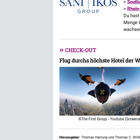
>
South
>
Rhein
Du hast
Menge L
wachsen
»
CHECK-OUT
Flug durchs höchste Hotel der W
©The First Group - Youtube (Screens
Herausgeber
: Thomas Hartung und Thomas C. Wild