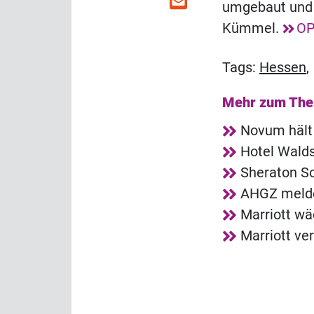
umgebaut und "
Kümmel.
OP
Tags:
Hessen
Mehr zum Th
Novum hält
Hotel Walds
Sheraton So
AHGZ melde
Marriott wä
Marriott ve