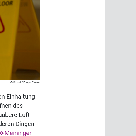
iStock/ Diego Cervo
en Einhaltung
ffnen des
aubere Luft
deren Dingen
Meininger