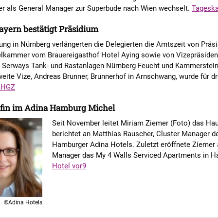
der als General Manager zur Superbude nach Wien wechselt.
Tageska
yern bestätigt Präsidium
ung in Nürnberg verlängerten die Delegierten die Amtszeit von Präsi
elkammer vom Brauereigasthof Hotel Aying sowie von Vizepräside
n Serways Tank- und Rastanlagen Nürnberg Feucht und Kammerstein
eite Vize, Andreas Brunner, Brunnerhof in Arnschwang, wurde für dr
AHGZ
fin im Adina Hamburg Michel
Seit November leitet Miriam Ziemer (Foto) das Hau
berichtet an Matthias Rauscher, Cluster Manager d
Hamburger Adina Hotels. Zuletzt eröffnete Ziemer 
Manager das My 4 Walls Serviced Apartments in H
Hotel vor9
©Adina Hotels