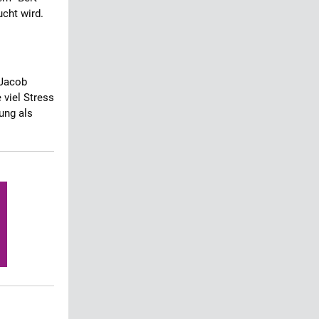
cht wird.
 Jacob
 viel Stress
ung als