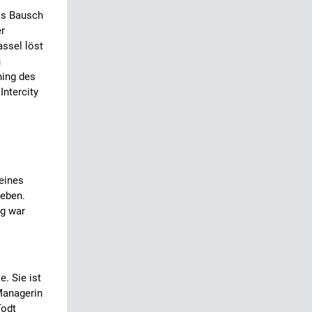
as Bausch
er
assel löst
h
ning des
Intercity
eines
geben.
ng war
. Sie ist
Managerin
Todt