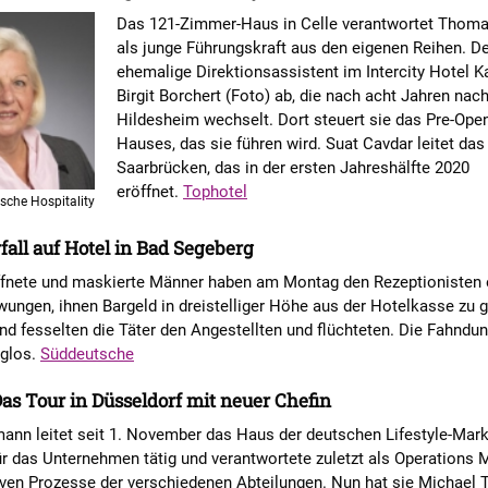
Das 121-Zimmer-Haus in Celle verantwortet Thom
als junge Führungskraft aus den eigenen Reihen. D
ehemalige Direktionsassistent im Intercity Hotel K
Birgit Borchert (Foto) ab, die nach acht Jahren nac
Hildesheim wechselt. Dort steuert sie das Pre-Ope
Hauses, das sie führen wird. Suat Cavdar leitet das 
Saarbrücken, das in der ersten Jahreshälfte 2020
eröffnet.
Tophotel
sche Hospitality
all auf Hotel in Bad Segeberg
fnete und maskierte Männer haben am Montag den Rezeptionisten 
ungen, ihnen Bargeld in dreistelliger Höhe aus der Hotelkasse zu 
d fesselten die Täter den Angestellten und flüchteten. Die Fahndu
lglos.
Süddeutsche
as Tour in Düsseldorf mit neuer Chefin
nn leitet seit 1. November das Haus der deutschen Lifestyle-Marke
ür das Unternehmen tätig und verantwortete zuletzt als Operations 
iven Prozesse der verschiedenen Abteilungen. Nun hat sie Michael 