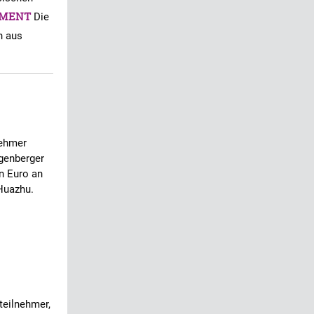
MENT
Die
n aus
nehmer
igenberger
n Euro an
Huazhu.
teilnehmer,