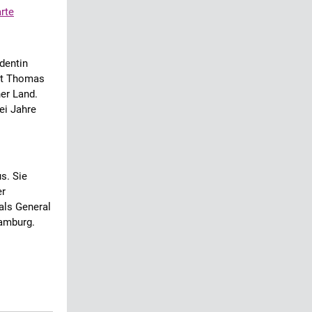
rte
dentin
nt Thomas
er Land.
ei Jahre
s. Sie
er
als General
amburg.