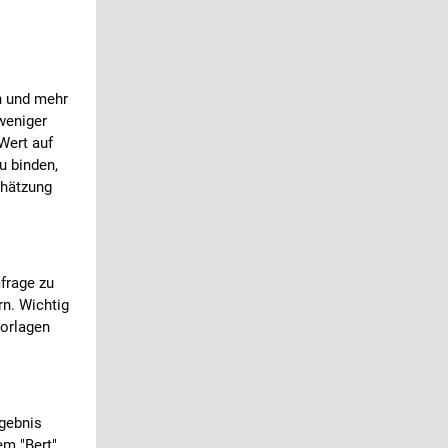
n und mehr
weniger
 Wert auf
u binden,
chätzung
frage zu
rn. Wichtig
Vorlagen
rgebnis
em "Bert"