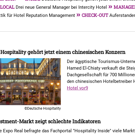
»
LOCAL
MANAGE
Drei neue General Manager bei Intercity Hotel
»
CHECK-OUT
aktik für Hotel Reputation Management
Auferstande
Hospitality gehört jetzt einem chinesischen Konzern
Der ägyptische Tourismus-Unter
Hamed El-Chiaty verkauft die Ste
Dachgesellschaft für 700 Millione
den chinesischen Hotelbetreiber 
Hotel vor9
©Deutsche Hospitality
stment-Markt zeigt schlechte Indikatoren
 Expo Real befragte das Fachportal "Hospitality Inside" viele Markt