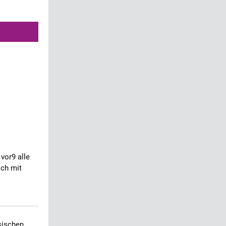
vor9 alle
ich mit
sischen