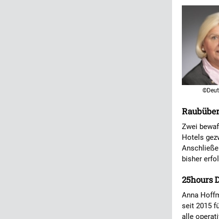
©Deut
Raubüberf
Zwei bewaf
Hotels gezw
Anschließen
bisher erfo
25hours D
Anna Hoffma
seit 2015 f
alle operat