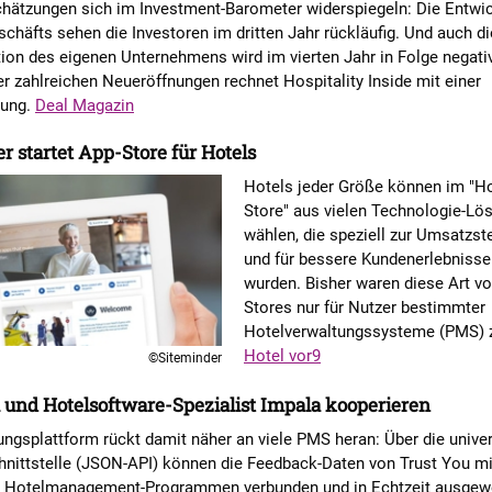
chätzungen sich im Investment-Barometer widerspiegeln: Die Entwi
chäfts sehen die Investoren im dritten Jahr rückläufig. Und auch di
ion des eigenen Unternehmens wird im vierten Jahr in Folge negati
r zahlreichen Neueröffnungen rechnet Hospitality Inside mit einer
rung.
Deal Magazin
r startet App-Store für Hotels
Hotels jeder Größe können im "H
Store" aus vielen Technologie-Lö
wählen, die speziell zur Umsatzst
und für bessere Kundenerlebnisse
wurden. Bisher waren diese Art vo
Stores nur für Nutzer bestimmter
Hotelverwaltungssysteme (PMS) z
Hotel vor9
©Siteminder
 und Hotelsoftware-Spezialist Impala kooperieren
ngsplattform rückt damit näher an viele PMS heran: Über die univer
hnittstelle (JSON-API) können die Feedback-Daten von Trust You mi
n Hotelmanagement-Programmen verbunden und in Echtzeit ausgew