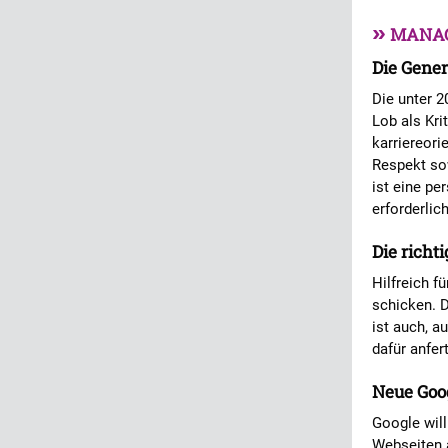
»
MANA
Die Gene
Die unter 2
Lob als Kr
karriereori
Respekt so
ist eine pe
erforderlic
Die richt
Hilfreich 
schicken. D
ist auch, a
dafür anfer
Neue Goo
Google will
Webseiten a