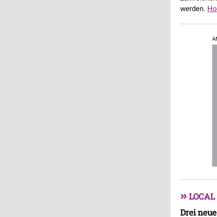
werden.
Ho
A
»
LOCAL
Drei neue