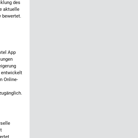
cklung des
e aktuelle
v bewertet.
otel App
sungen
eigerung
 entwickelt
n Online-
ugänglich.
selle
t
ertet