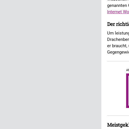
genannten 
Internet Wo
Der richt
Um leistung
Drachenberg
er braucht
Gegengewic
A
Meistgekl