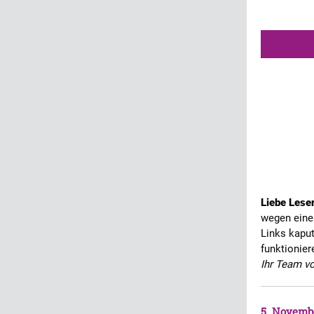
Liebe Leser
wegen eine
Links kaput
funktionier
Ihr Team v
5. Novemb