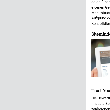
deren Eins
eigenen Ges
Marktsituat
Aufgrund de
Konsolidie
Siteminde
Trust You
Die Bewertu
Imapala-Sc
zahlreiche