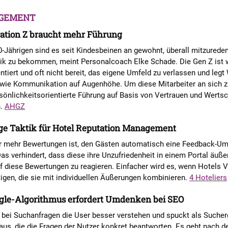
GEMENT
ration Z braucht mehr Führung
0-Jährigen sind es seit Kindesbeinen an gewohnt, überall mitzurede
itik zu bekommen, meint Personalcoach Elke Schade. Die Gen Z ist 
entiert und oft nicht bereit, das eigene Umfeld zu verlassen und legt
wie Kommunikation auf Augenhöhe. Um diese Mitarbeiter an sich z
rsönlichkeitsorientierte Führung auf Basis von Vertrauen und Werts
h.
AHGZ
ige Taktik für Hotel Reputation Management
für mehr Bewertungen ist, den Gästen automatisch eine Feedback-Um
as verhindert, dass diese ihre Unzufriedenheit in einem Portal äuße
uf diese Bewertungen zu reagieren. Einfacher wird es, wenn Hotels 
tigen, die sie mit individuellen Äußerungen kombinieren.
4 Hoteliers
gle-Algorithmus erfordert Umdenken bei SEO
 bei Suchanfragen die User besser verstehen und spuckt als Suche
us, die die Fragen der Nutzer konkret beantworten. Es geht nach d