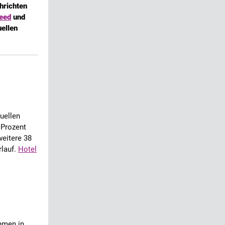
hrichten
eed
und
uellen
uellen
 Prozent
weitere 38
rlauf.
Hotel
hmen in