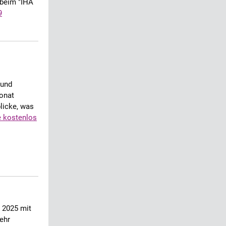
 beim "IHA
9
 und
onat
blicke, was
e kostenlos
 2025 mit
mehr