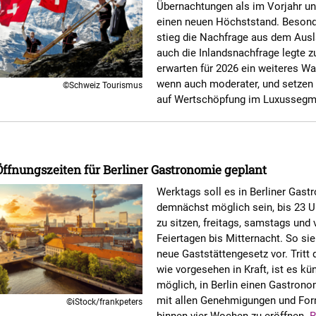
Übernachtungen als im Vorjahr un
einen neuen Höchststand. Besond
stieg die Nachfrage aus dem Ausl
auch die Inlandsnachfrage legte z
erwarten für 2026 ein weiteres W
wenn auch moderater, und setzen 
©Schweiz Tourismus
auf Wertschöpfung im Luxussegm
ffnungszeiten für Berliner Gastronomie geplant
Werktags soll es in Berliner Gast
demnächst möglich sein, bis 23 U
zu sitzen, freitags, samstags und 
Feiertagen bis Mitternacht. So si
neue Gaststättengesetz vor. Tritt
wie vorgesehen in Kraft, ist es kün
möglich, in Berlin einen Gastrono
mit allen Genehmigungen und For
©iStock/frankpeters