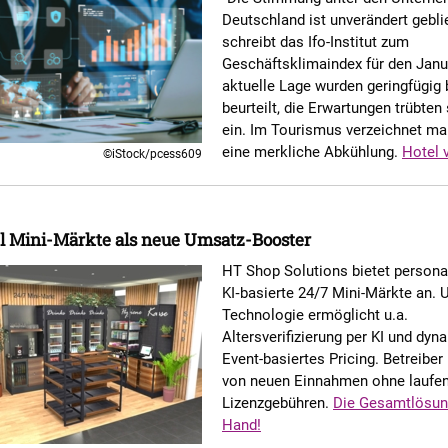
Deutschland ist unverändert gebli
schreibt das Ifo-Institut zum
Geschäftsklimaindex für den Janu
aktuelle Lage wurden geringfügig
beurteilt, die Erwartungen trübten 
ein. Im Tourismus verzeichnet m
eine merkliche Abkühlung.
Hotel 
©iStock/pcess609
l Mini-Märkte als neue Umsatz-Booster
HT Shop Solutions bietet personal
KI‑basierte 24/7 Mini-Märkte an. 
Technologie ermöglicht u.a.
Altersverifizierung per KI und dy
Event-basiertes Pricing. Betreiber 
von neuen Einnahmen ohne laufe
Lizenzgebühren.
Die Gesamtlösun
Hand!