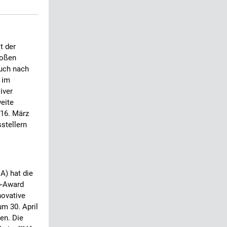
t der
roßen
uch nach
 im
iver
weite
 16. März
stellern
A) hat die
p-Award
novative
um 30. April
en. Die