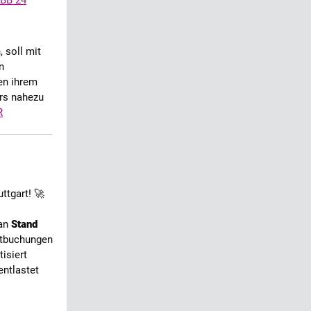
BB 24
 soll mit
n
en ihrem
ers nahezu
R
ttgart! 🚀
 an
Stand
tbuchungen
isiert
entlastet