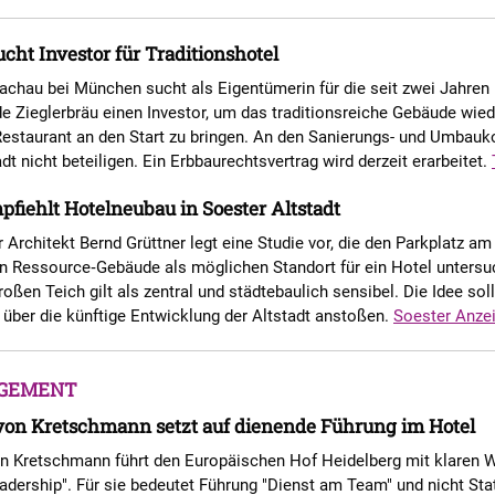
cht Investor für Traditionshotel
achau bei München sucht als Eigentümerin für die seit zwei Jahren
e Zieglerbräu einen Investor, um das traditionsreiche Gebäude wied
estaurant an den Start zu bringen. An den Sanierungs- und Umbauko
adt nicht beteiligen. Ein Erbbaurechtsvertrag wird derzeit erarbeitet.
pfiehlt Hotelneubau in Soester Altstadt
 Architekt Bernd Grüttner legt eine Studie vor, die den Parkplatz am
en Ressource‑Gebäude als möglichen Standort für ein Hotel untersu
oßen Teich gilt als zentral und städtebaulich sensibel. Die Idee soll
über die künftige Entwicklung der Altstadt anstoßen.
Soester Anze
GEMENT
von Kretschmann setzt auf dienende Führung im Hotel
on Kretschmann führt den Europäischen Hof Heidelberg mit klaren 
adership". Für sie bedeutet Führung "Dienst am Team" und nicht Sta