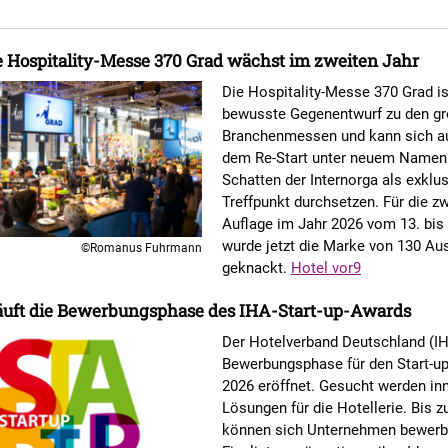
 Hospitality-Messe 370 Grad wächst im zweiten Jahr
Die Hospitality-Messe 370 Grad is
bewusste Gegenentwurf zu den g
Branchenmessen und kann sich a
dem Re-Start unter neuem Namen
Schatten der Internorga als exklus
Treffpunkt durchsetzen. Für die z
Auflage im Jahr 2026 vom 13. bis
wurde jetzt die Marke von 130 Aus
©Romanus Fuhrmann
geknackt.
Hotel vor9
läuft die Bewerbungsphase des IHA-Start-up-Awards
Der Hotelverband Deutschland (IH
Bewerbungsphase für den Start-u
2026 eröffnet. Gesucht werden in
Lösungen für die Hotellerie. Bis z
können sich Unternehmen bewerb