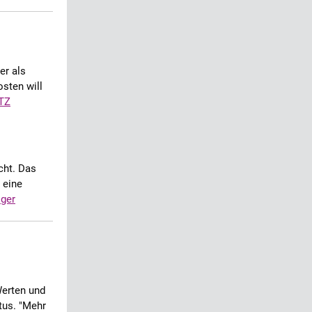
er als
sten will
TZ
cht. Das
 eine
iger
Werten und
tus. "Mehr