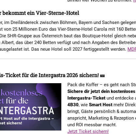
binnen vier Wochen zu eröffnen.
R
r bekommt ein Vier-Sterne-Hotel
er, im Dreiländereck zwischen Böhmen, Bayern und Sachsen gelegen,
t von 25 Millionen Euro das Vier-Sterne-Hotel Carola mit 160 Bette
 Die SHR‑Gruppe aus Österreich baut das Boutique-Hotel gleich neb
Albert, das über 240 Betten verfügt und nach Angaben des Betreib
ausgelastet ist. Das neue Hotel soll 2027 fertiggestellt werden.
MD
is-Ticket für die Intergastra 2026 sichern! 🎫
Pack die Koffer – es geht nach Stu
Sichere dir jetzt dein kostenloses
Intergastra-Ticket
und entdecke
4B30
, wie
Smart Host
mehr Direk
bringt, Gäste persönlich & automat
anspricht, Marketing & Rezeption 
und ROI messbar macht.
Jetzt Ticket sichern!