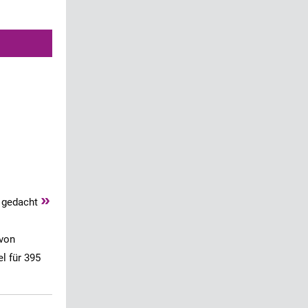
»
s gedacht
 von
el für 395