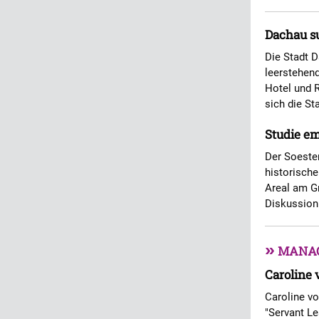
Dachau su
Die Stadt D
leerstehend
Hotel und R
sich die St
Studie em
Der Soester
historisch
Areal am Gr
Diskussion 
»
MANA
Caroline 
Caroline v
"Servant Le