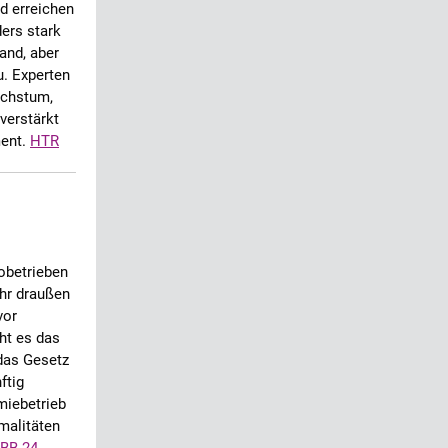
d erreichen
ers stark
and, aber
u. Experten
achstum,
verstärkt
ent.
HTR
robetrieben
hr draußen
vor
eht es das
 das Gesetz
ftig
miebetrieb
malitäten