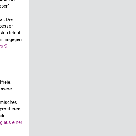
eben"
ar. Die
 besser
sich leicht
an hingegen
vor9
freie,
Unsere
namisches
profitieren
nde
g aus einer