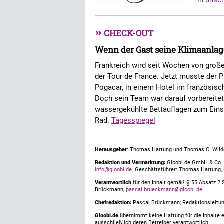
in unse
»
CHECK-OUT
Wenn der Gast seine Klimaanlag
Frankreich wird seit Wochen von großer
der Tour de France. Jetzt musste der P
Pogacar, in einem Hotel im französis
Doch sein Team war darauf vorbereite
wassergekühlte Bettauflagen zum Eins
Rad.
Tagesspiegel
Herausgeber
: Thomas Hartung und Thomas C. Wild
Redaktion und Vermarktung:
Gloobi.de GmbH & Co. 
info@gloobi.de
. Geschäftsführer: Thomas Hartung,
Verantwortlich
für den Inhalt gemäß § 55 Absatz 2 
Brückmann,
pascal.brueckmann@gloobi.de
.
Chefredaktion:
Pascal Brückmann; Redaktionsleitun
Gloobi.de
übernimmt keine Haftung für die Inhalte ex
ausschließlich deren Betreiber verantwortlich.