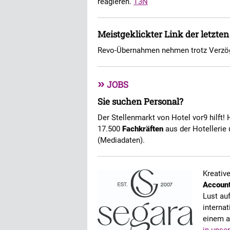
reagieren.
T3N
Meistgeklickter Link der letzte
Revo-Übernahmen nehmen trotz Verzög
»
JOBS
Sie suchen Personal?
Der Stellenmarkt von Hotel vor9 hilft! 
17.500
Fachkräften
aus der Hotellerie 
(Mediadaten).
Kreativ
Accoun
Lust au
interna
einem 