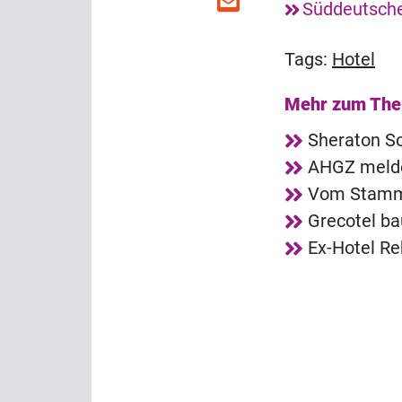
Süddeutsch
Tags:
Hotel
Mehr zum Th
Sheraton So
AHGZ melde
Vom Stammg
Grecotel ba
Ex-Hotel R