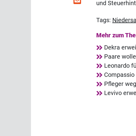
und Steuerhin
Tags:
Nieders
Mehr zum Th
Dekra erwei
Paare wolle
Leonardo fü
Compassio p
Pfleger we
Levivo erwe