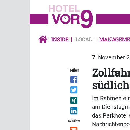
INSIDE
LOCAL
MANAGEME
7. November 2
Zollfah
Teilen
südlic
Im Rahmen ein
am Dienstagmo
das Parkhotel
Mailen
Nachrichtenpo