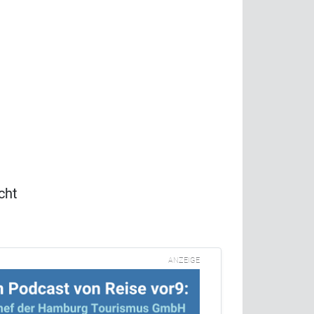
cht
ANZEIGE