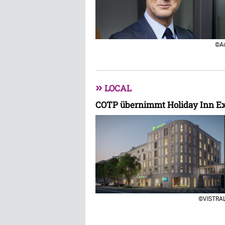
©Ac
»
LOCAL
COTP übernimmt Holiday Inn Ex
©VISTRA