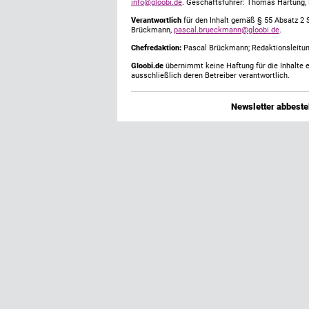
info@gloobi.de
. Geschäftsführer: Thomas Hartung,
Verantwortlich
für den Inhalt gemäß § 55 Absatz 2 
Brückmann,
pascal.brueckmann@gloobi.de
.
Chefredaktion:
Pascal Brückmann; Redaktionsleitun
Gloobi.de
übernimmt keine Haftung für die Inhalte ex
ausschließlich deren Betreiber verantwortlich.
Newsletter abbestel