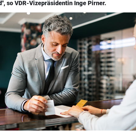
d", so VDR-Vizepräsidentin Inge Pirner.