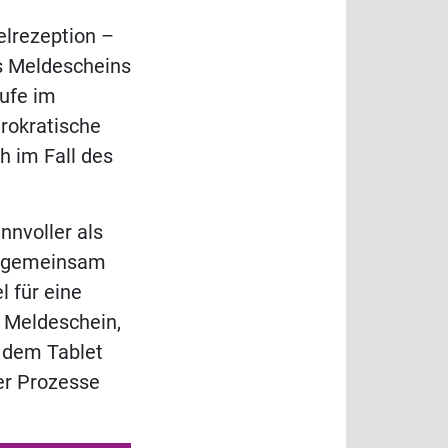
elrezeption –
es Meldescheins
ufe im
rokratische
h im Fall des
nnvoller als
ch gemeinsam
 für eine
r Meldeschein,
t dem Tablet
her Prozesse