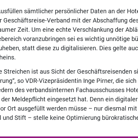
Ausfüllen sämtlicher persönlicher Daten an der Hot
er Geschäftsreise-Verband mit der Abschaffung d
aumer Zeit. Um eine echte Verschlankung der Ablä
bereich voranzubringen sei es wichtig unnötige bü
heben, statt diese zu digitalisieren. Dies gelte auc
heins.
e Streichen ist aus Sicht der Geschäftsreisenden si
ierung“, so VDR-Vizepräsidentin Inge Pirner, die si
edern des verbandsinternen Fachausschusses Hotel
der Meldepflicht eingesetzt hat. Denn ein digitale
vor Ort ausgefüllt werden müsse – nur diesmal mi
el und Stift – stelle keine Optimierung bürokratisc