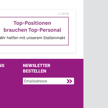
ANZEIGE
NS
NEWSLETTER
BESTELLEN
s on Facebook
w us on Twitter