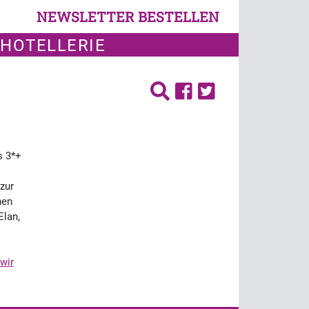
NEWSLETTER BESTELLEN
 HOTELLERIE
s 3*+
zur
hen
Elan,
wir