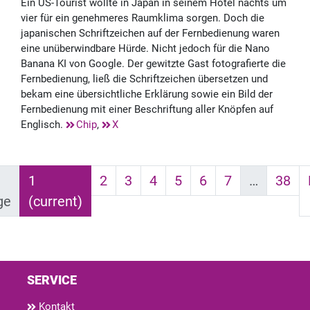
Ein US-Tourist wollte in Japan in seinem Hotel nachts um
vier für ein genehmeres Raumklima sorgen. Doch die
japanischen Schriftzeichen auf der Fernbedienung waren
eine unüberwindbare Hürde. Nicht jedoch für die Nano
Banana KI von Google. Der gewitzte Gast fotografierte die
Fernbedienung, ließ die Schriftzeichen übersetzen und
bekam eine übersichtliche Erklärung sowie ein Bild der
Fernbedienung mit einer Beschriftung aller Knöpfen auf
Englisch.
Chip
,
X
1
2
3
4
5
6
7
…
38
ge
(current)
SERVICE
Kontakt