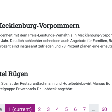
n Mecklenburg‑Vorpommern
edenheit mit dem Preis‑Leistungs‑Verhältnis in Mecklenburg‑Vorpom
de Jahr. Deutlich schlechter schneiden auch Angebote für Familien,
 Prozent sind insgesamt zufrieden und 78 Prozent planen eine erneut
otel Rügen
 & Spa ist der Restaurantfachmann und Hotelbetriebswirt Marcus Bo
telgruppe Privathotels Dr. Lohbeck angehört.
e
1
(current)
2
3
4
5
6
7
…
60