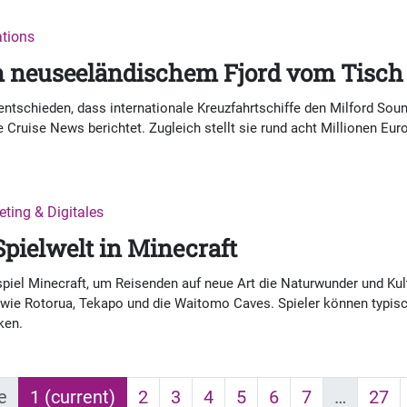
ations
in neuseeländischem Fjord vom Tisch
ntschieden, dass internationale Kreuzfahrtschiffe den Milford Soun
e Cruise News berichtet. Zugleich stellt sie rund acht Millionen Eur
eting & Digitales
Spielwelt in Minecraft
piel Minecraft, um Reisenden auf neue Art die Naturwunder und Ku
te wie Rotorua, Tekapo und die Waitomo Caves. Spieler können typis
ken.
e
1
(current)
2
3
4
5
6
7
…
27