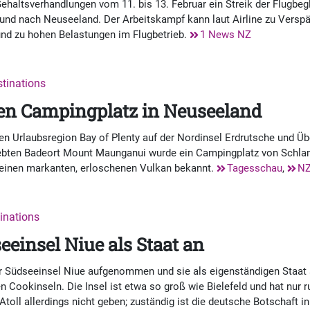
ehaltsverhandlungen vom 11. bis 13. Februar ein Streik der Flugbegl
und nach Neuseeland. Der Arbeitskampf kann laut Airline zu Versp
und zu hohen Belastungen im Flugbetrieb.
1 News NZ
stinations
ten Campingplatz in Neuseeland
en Urlaubsregion Bay of Plenty auf der Nordinsel Erdrutsche und
ebten Badeort Mount Maunganui wurde ein Campingplatz von Schl
nd einen markanten, erloschenen Vulkan bekannt.
Tagesschau
,
NZ
tinations
einsel Niue als Staat an
 Südseeinsel Niue aufgenommen und sie als eigenständigen Staat a
n Cookinseln. Die Insel ist etwa so groß wie Bielefeld und hat nur 
Atoll allerdings nicht geben; zuständig ist die deutsche Botschaft 