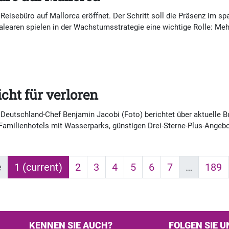
 Reisebüro auf Mallorca eröffnet. Der Schritt soll die Präsenz im s
Balearen spielen in der Wachstumsstrategie eine wichtige Rolle: Me
cht für verloren
 Deutschland-Chef Benjamin Jacobi (Foto) berichtet über aktuelle 
 Familienhotels mit Wasserparks, günstigen Drei-Sterne-Plus-Angeb
e
1
(current)
2
3
4
5
6
7
…
189
KENNEN SIE AUCH?
FOLGEN SIE U