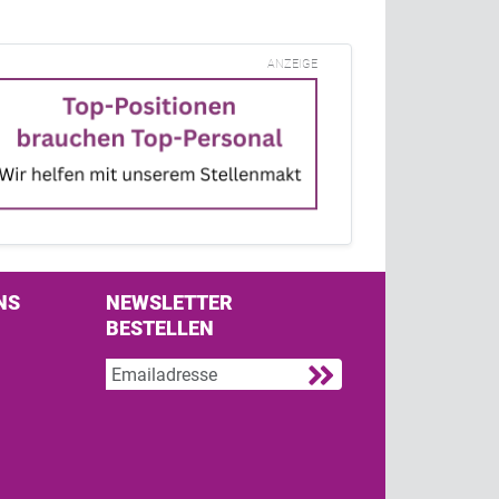
ANZEIGE
NS
NEWSLETTER
BESTELLEN
s on Facebook
w us on Twitter