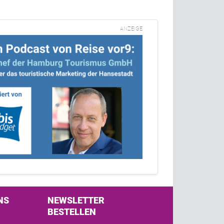
ANZEIGE
NS
NEWSLETTER
BESTELLEN
s on Facebook
w us on Twitter