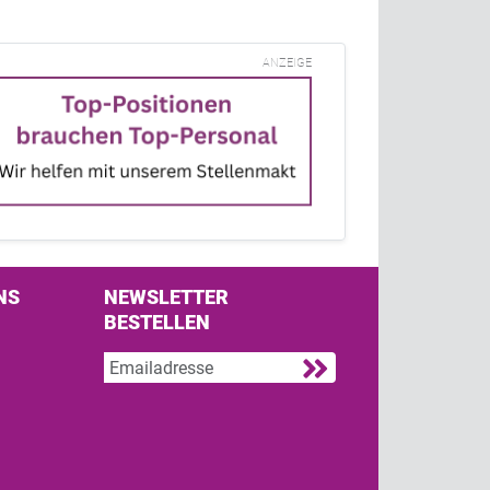
ANZEIGE
NS
NEWSLETTER
BESTELLEN
s on Facebook
w us on Twitter