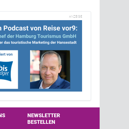
ANZEIGE
NS
NEWSLETTER
BESTELLEN
s on Facebook
w us on Twitter